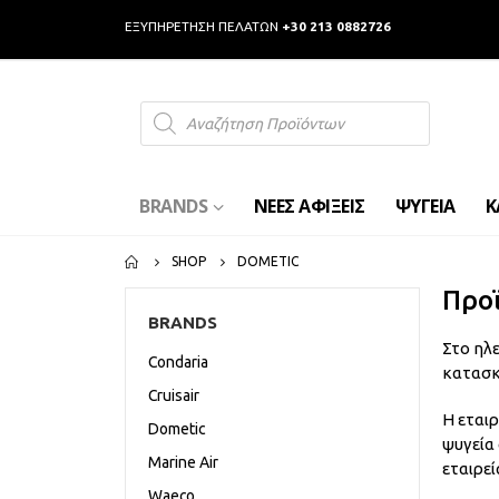
ΕΞΥΠΗΡΕΤΗΣΗ ΠΕΛΑΤΩΝ
+30 213 0882726
Products
search
BRANDS
ΝΕΕΣ ΑΦΙΞΕΙΣ
ΨΥΓΕΙΑ
Κ
SHOP
DOMETIC
Προ
BRANDS
Στο ηλ
Condaria
κατασκ
Cruisair
H εται
Dometic
ψυγεία
Marine Air
εταιρεί
Waeco