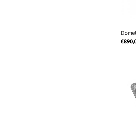
Domet
€
890,