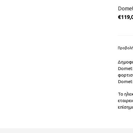
Domet
€
119,
Προβολή
Δημοφι
Dometi
φορτιστ
Dometi
Το ηλε
εταιρε
επίσημ