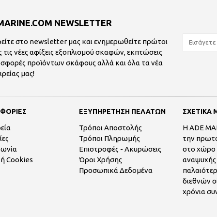
MARINE.COM NEWSLETTER
είτε στο newsletter μας και ενημερωθείτε πρώτοι
ς τις νέες αφίξεις εξοπλισμού σκαφών, εκπτώσεις
οσφορές προϊόντων σκάφους αλλά και όλα τα νέα
ιρείας μας!
ΦΟΡΙΕΣ
ΕΞΥΠΗΡΕΤΗΣΗ ΠΕΛΑΤΩΝ
ΣΧΕΤΙΚΑ 
ρεία
Τρόποι Αποστολής
Η ADE MAR
ίες
Τρόποι Πληρωμής
την πρωτο
νωνία
Επιστροφές - Ακυρώσεις
στο χώρο
κή Cookies
Όροι Χρήσης
αναψυχής 
Προσωπικά Δεδομένα
παλαιότε
διεθνών ο
χρόνια συ