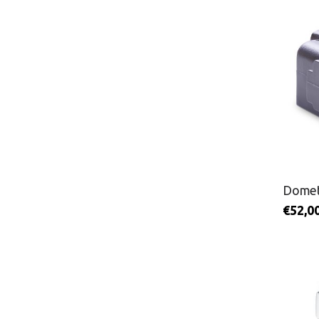
Domet
€
52,0