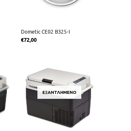
Dometic CE02 B325-I
€
72,00
ΕΞΑΝΤΛΗΜΈΝΟ