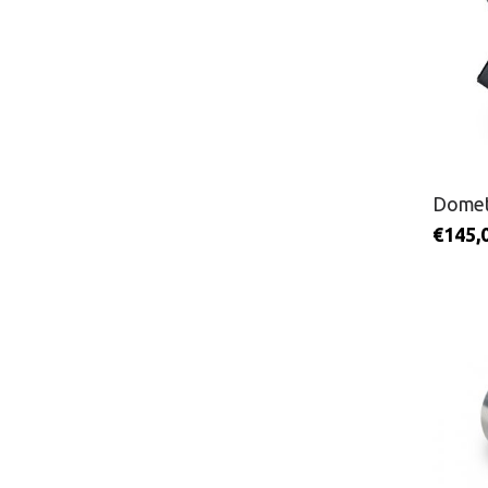
Domet
€
145,