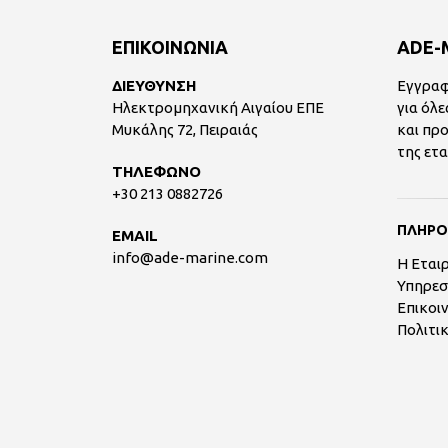
ΕΠΙΚΟΙΝΩΝΙΑ
ADE-
ΔΙΕΥΘΥΝΣΗ
Εγγραφ
Ηλεκτρομηχανική Αιγαίου ΕΠΕ
για όλε
Μυκάλης 72, Πειραιάς
και πρ
της ετα
ΤΗΛΕΦΩΝΟ
+30 213 0882726
ΠΛΗΡΟ
EMAIL
info@ade-marine.com
Η Εται
Υπηρεσ
Επικοι
Πολιτι