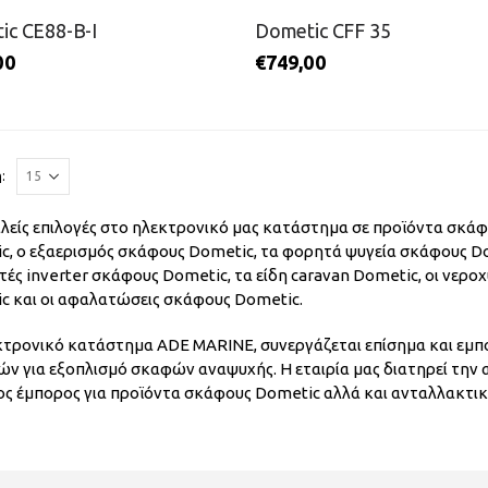
ic CE88-B-I
Dometic CFF 35
00
€
749,00
:
λείς επιλογές στο ηλεκτρονικό μας κατάστημα σε προϊόντα σκάφο
c, ο εξαερισμός σκάφους Dometic, τα φορητά ψυγεία σκάφους Do
ές inverter σκάφους Dometic, τα είδη caravan Dometic, οι νεροχ
c και οι αφαλατώσεις σκάφους Dometic.
κτρονικό κατάστημα ADE MARINE, συνεργάζεται επίσημα και εμ
ιών για εξοπλισμό σκαφών αναψυχής. Η εταιρία μας διατηρεί την
ος έμπορος για προϊόντα σκάφους Dometic αλλά και ανταλλακτικ