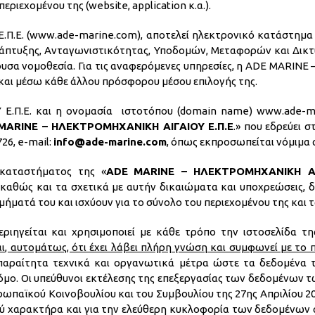
ιεχομένου της (website, application κ.α.).
.Ε. (www.ade-marine.com), αποτελεί ηλεκτρονικό κατάστημα
νάπτυξης, Ανταγωνιστικότητας, Υποδομών, Μεταφορών και Δικτ
σα νομοθεσία. Για τις αναφερόμενες υπηρεσίες, η ADE MARINE 
 και μέσω κάθε άλλου πρόσφορου μέσου επιλογής της.
Π.Ε. και η ονομασία ιστοτόπου (domain name) www.ade-mari
MARINE
– ΗΛΕΚΤΡΟΜΗΧΑΝΙΚΗ ΑΙΓΑΙΟΥ Ε.Π.Ε
.» που εδρεύει σ
726, e-mail:
info@ade-marine.com
, όπως εκπροσωπείται νόμιμα 
 καταστήματος της «
ADE
MARINE
– ΗΛΕΚΤΡΟΜΗΧΑΝΙΚΗ ΑΙ
θώς και τα σχετικά με αυτήν δικαιώματα και υποχρεώσεις, δ
ματά του και ισχύουν για το σύνολο του περιεχομένου της και 
εριηγείται και χρησιμοποιεί με κάθε τρόπο την ιστοσελίδα 
αι, αυτομάτως, ότι έχει λάβει πλήρη γνώση και συμφωνεί με τ
 απαραίτητα τεχνικά και οργανωτικά μέτρα ώστε τα δεδομένα
όμο. Οι υπεύθυνοι εκτέλεσης της επεξεργασίας των δεδομένων τ
Ευρωπαϊκού Κοινοβουλίου και του Συμβουλίου της 27ης Απριλίου
ύ χαρακτήρα και για την ελεύθερη κυκλοφορία των δεδομένων 