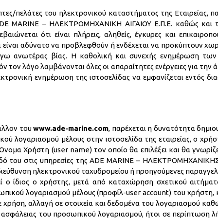
τες/πελάτες του ηλεκτρονικού καταστήματος της Εταιρείας, πα
ADE MARINE – ΗΛΕΚΤΡΟΜΗΧΑΝΙΚΗ ΑΙΓΑΙΟΥ Ε.Π.Ε. καθώς και τ
ιώνεται ότι είναι πλήρεις, αληθείς, έγκυρες και επικαιροπο
είναι αδύνατο να προβλεφθούν ή ενδέχεται να προκύπτουν χω
λόγω ανωτέρας βίας. Η καθολική και συνεχής ενημέρωση τ
όν τον λόγο λαμβάνονται όλες οι απαραίτητες ενέργειες για την
κτρονική ενημέρωση της ιστοσελίδας να εμφανίζεται εντός δι
άλλον του
www.ade-marine.com
, παρέχεται η δυνατότητα δημιο
ού λογαριασμού μέλους στην ιστοσελίδα της εταιρείας, ο χρή
νομα Χρήστη (user name) τον οποίο θα επιλέξει και θα γνωρίζε
σοδό του στις υπηρεσίες της ADE MARINE – ΗΛΕΚΤΡΟΜΗΧΑΝΙΚΗΣ 
η διεύθυνση ηλεκτρονικού ταχυδρομείου ή προηγούμενες παραγγε
ί ο ίδιος ο χρήστης, μετά από καταχώρηση σχετικού αιτήματ
ικού λογαριασμού μέλους (προφίλ-user account) του χρήστη, κα
 χρήση, αλλαγή σε στοιχεία και δεδομένα του λογαριασμού καθώς
ς ασφάλειας του προσωπικού λογαριασμού, ήτοι σε περίπτωση λ