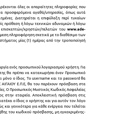
ρέχονται όλες οι απαραίτητες πληροφορίες που
α προσφερόμενα αγαθά/υπηρεσίες, όπως αυτά
ιημένες. Διατηρείται η επιφύλαξη περί τυχαίων
ρίς πρόθεση ή λόγω τεχνικών αδυναμιών ή λόγω
ων επισκεπτών/χρηστών/πελατών του
www.ade-
 άμεση πληροφόρηση σχετικά με το διαθέσιμο των
αστήματος μίας (1) ημέρας από την τροποποίησή
υργία ενός προσωπικού λογαριασμού χρήστη. Για
στης θα πρέπει να καταχωρήσει έναν Προσωπικό
ι μόνο ο ίδιος. Το username και το password θα
ΑΙΓΑΙΟΥ Ε.Π.Ε, θα του παρέχουν πρόσβαση στα
λίες. Ο Προσωπικός Μυστικός Κωδικός Ασφαλείας
ος στην εταιρεία. Αποκλειστική πρόσβαση στις
τέχει ο ίδιος ο χρήστης και για αυτόν τον λόγο
 και γενικότερα για κάθε ενέργεια που τελείται
ήθης του κωδικού πρόσβασης, μη εγκεκριμένης-