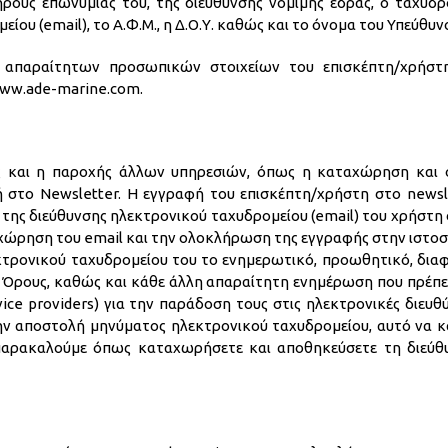
ήρους επωνυμίας του, της διεύθυνσης νόμιμης έδρας, ο ταχυδ
ου (email), το Α.Φ.Μ., η Δ.Ο.Υ. καθώς και το όνομα του Υπεύθυν
απαραίτητων προσωπικών στοιχείων του επισκέπτη/χρήστη,
www.ade-marine.com.
ώς και η παροχής άλλων υπηρεσιών, όπως η καταχώρηση κα
στο Newsletter. Η εγγραφή του επισκέπτη/χρήστη στο newsle
της διεύθυνσης ηλεκτρονικού ταχυδρομείου (email) του χρήστη 
αχώρηση του email και την ολοκλήρωση της εγγραφής στην ιστοσ
τρονικού ταχυδρομείου του το ενημερωτικό, προωθητικό, διαφημ
ς Όρους, καθώς και κάθε άλλη απαραίτητη ενημέρωση που πρέπει
ervice providers) για την παράδοση τους στις ηλεκτρονικές δι
ην αποστολή μηνύματος ηλεκτρονικού ταχυδρομείου, αυτό να κ
παρακαλούμε όπως καταχωρήσετε και αποθηκεύσετε τη διεύθ