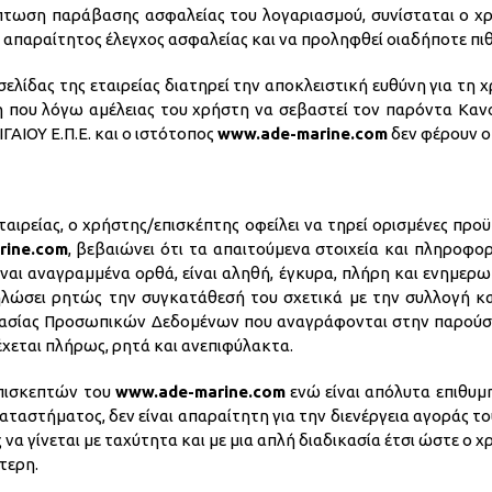
ίπτωση παράβασης ασφαλείας του λογαριασμού, συνίσταται ο χ
ο απαραίτητος έλεγχος ασφαλείας και να προληφθεί οιαδήποτε π
ελίδας της εταιρείας διατηρεί την αποκλειστική ευθύνη για τη χ
ωση που λόγω αμέλειας του χρήστη να σεβαστεί τον παρόντα Καν
ΙΟΥ Ε.Π.Ε. και ο ιστότοπος
www.ade-marine.com
δεν φέρουν ο
ταιρείας, ο χρήστης/επισκέπτης οφείλει να τηρεί ορισμένες προ
rine.com
, βεβαιώνει ότι τα απαιτούμενα στοιχεία και πληροφο
είναι αναγραμμένα ορθά, είναι αληθή, έγκυρα, πλήρη και ενημερ
ηλώσει ρητώς την συγκατάθεσή του σχετικά με την συλλογή κ
ασίας Προσωπικών Δεδομένων που αναγράφονται στην παρούσα, 
δέχεται πλήρως, ρητά και ανεπιφύλακτα.
επισκεπτών του
www.ade-marine.com
ενώ είναι απόλυτα επιθυμη
ταστήματος, δεν είναι απαραίτητη για την διενέργεια αγοράς του
να γίνεται με ταχύτητα και με μια απλή διαδικασία έτσι ώστε ο χ
τερη.