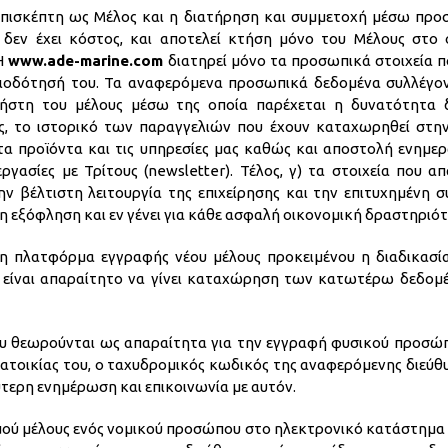
επισκέπτη ως Μέλος και η διατήρηση και συμμετοχή μέσω προ
εν έχει κόστος, και αποτελεί κτήση μόνο του Μέλους στο ο
 Η
www.ade-marine.com
διατηρεί μόνο τα προσωπικά στοιχεία πο
σιοδότησή του. Τα αναφερόμενα προσωπικά δεδομένα συλλέγον
ρήστη του μέλους μέσω της οποία παρέχεται η δυνατότητα 
, το ιστορικό των παραγγελιών που έχουν καταχωρηθεί στην 
α προϊόντα και τις υπηρεσίες μας καθώς και αποστολή ενημερ
ργασίες με Τρίτους (newsletter). Τέλος, γ) τα στοιχεία που α
ν βέλτιστη λειτουργία της επιχείρησης και την επιτυχημένη συ
εξόφληση και εν γένει για κάθε ασφαλή οικονομική δραστηριότ
η πλατφόρμα εγγραφής νέου μέλους προκειμένου η διαδικασία
υς είναι απαραίτητο να γίνει καταχώρηση των κατωτέρω δεδομ
 θεωρούνται ως απαραίτητα για την εγγραφή φυσικού προσώ
ατοικίας του, ο ταχυδρομικός κωδικός της αναφερόμενης διεύθυ
ύτερη ενημέρωση και επικοινωνία με αυτόν.
μού μέλους ενός νομικού προσώπου στο ηλεκτρονικό κατάστη