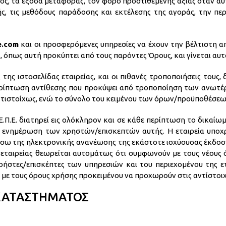
ος, τα έξοδα μεταφοράς, τον φόρο προστιθέμενης αξίας όταν αυ
ς, τις μεθόδους παράδοσης και εκτέλεσης της αγοράς, την π
e.com
και οι προσφερόμενες υπηρεσίες να έχουν την βέλτιστη 
, όπως αυτή προκύπτει από τους παρόντες Όρους, και γίνεται αυ
ης ιστοσελίδας εταιρείας, και οι πιθανές τροποποιήσεις τους, δ
 περίπτωση αντίθεσης που προκύψει από τροποποίηση των ανωτέ
τιστοίχως, ενώ το σύνολο του κειμένου των όρων/προϋποθέσεων
.Ε. διατηρεί εις ολόκληρον και σε κάθε περίπτωση το δικαίω
ενημέρωση των χρηστών/επισκεπτών αυτής. Η εταιρεία υποχρ
σω της ηλεκτρονικής ανανέωσης της εκάστοτε ισχύουσας έκδοση
 εταιρείας θεωρείται αυτομάτως ότι συμφωνούν με τους νέους ό
χρήστες/επισκέπτες των υπηρεσιών και του περιεχομένου της ετ
με τους όρους χρήσης προκειμένου να προχωρούν στις αντίστοιχε
 ΚΑΤΑΣΤΗΜΑΤΟΣ