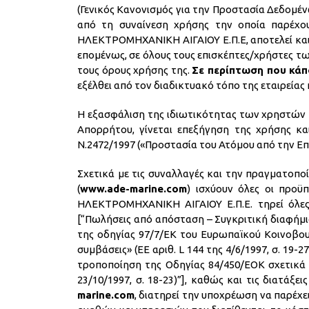
(Γενικός Κανονισμός για την Προστασία Δεδομένω
από τη συναίνεση χρήσης την οποία παρέχ
ΗΛΕΚΤΡΟΜΗΧΑΝΙΚΗ ΑΙΓΑΙΟΥ Ε.Π.Ε, αποτελεί κα
επομένως, σε όλους τους επισκέπτες/χρήστες τ
τους όρους χρήσης της.
Σε περίπτωση που κάπ
εξέλθει από τον διαδικτυακό τόπο της εταιρείας 
Η εξασφάλιση της ιδιωτικότητας των χρηστών
Απορρήτου, γίνεται επεξήγηση της χρήσης κ
Ν.2472/1997 («Προστασία του Ατόμου από την Ε
Σχετικά με τις συναλλαγές και την πραγματοπ
(
www.ade-marine.com
) ισχύουν όλες οι προϋ
ΗΛΕΚΤΡΟΜΗΧΑΝΙΚΗ ΑΙΓΑΙΟΥ Ε.Π.Ε. τηρεί όλες
[“Πωλήσεις από απόσταση – Συγκριτική διαφήμι
της οδηγίας 97/7/ΕΚ του Ευρωπαϊκού Κοινοβου
συμβάσεις» (ΕΕ αριθ. L 144 της 4/6/1997, σ. 19
τροποποίηση της Οδηγίας 84/450/ΕΟΚ σχετικά 
23/10/1997, σ. 18-23)”], καθώς και τις διατά
marine.com
, διατηρεί την υποχρέωση να παρέχ