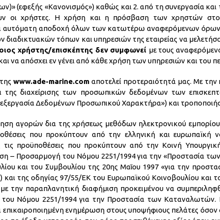
ν)» (εφεξής «Κανονισμός») καθώς και 2. από τη συνεργασία και τ
ουν οι χρήστες. Η χρήση και η πρόσβαση των χρηστών στ
ι αυτόματη αποδοχή όλων των κατωτέρω αναφερόμενων όρων κα
ων διαδικτυακών τόπων και υπηρεσιών της εταιρείας να μελετή
οιος χρήστης/επισκέπτης δεν συμφωνεί
με τους αναφερόμενο
και να απόσχει εν γένει από κάθε χρήση των υπηρεσιών και του π
 της
www.ade-marine.com
αποτελεί προτεραιότητά μας. Με τη
αι της διαχείρισης των προσωπικών δεδομένων των επισκεπ
πεξεργασία Δεδομένων Προσωπικού Χαρακτήρα») και τροποποιήσε
οίηση αγορών δια της χρήσεως μεθόδων ηλεκτρονικού εμπορίου
ποθέσεις που προκύπτουν από την ελληνική και ευρωπαϊκή ν
 τις προϋποθέσεις που προκύπτουν από την Κοινή Υπουργικ
ση – Προσαρμογή του Νόμου 2251/1994 για την «Προστασία των
λίου και του Συμβουλίου της 20ης Μαΐου 1997 «για την προσ
-27) και της οδηγίας 97/55/ΕΚ του Ευρωπαϊκού Κοινοβουλίου και
με την παραπλανητική διαφήμιση προκειμένου να συμπεριληφθεί
ξεις του Νόμου 2251/1994 για την Προστασία των Καταναλωτών.
ει επικαιροποιημένη ενημέρωση στους υποψήφιους πελάτες όσον