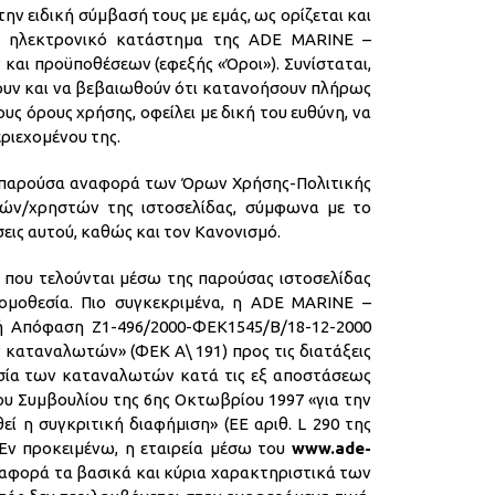
ην ειδική σύμβασή τους με εμάς, ως ορίζεται και
ο ηλεκτρονικό κατάστημα της ADE MARINE –
ι προϋποθέσεων (εφεξής «Όροι»). Συνίσταται,
σουν και να βεβαιωθούν ότι κατανοήσουν πλήρως
υς όρους χρήσης, οφείλει με δική του ευθύνη, να
εριεχομένου της.
ν παρούσα αναφορά των Όρων Χρήσης-Πολιτικής
τών/χρηστών της ιστοσελίδας, σύμφωνα με το
ις αυτού, καθώς και τον Κανονισμό.
 που τελούνται μέσω της παρούσας ιστοσελίδας
ομοθεσία. Πιο συγκεκριμένα, η ADE MARINE –
ή Απόφαση Ζ1-496/2000-ΦΕΚ1545/Β/18-12-2000
 καταναλωτών» (ΦΕΚ Α\ 191) προς τις διατάξεις
τασία των καταναλωτών κατά τις εξ αποστάσεως
 του Συμβουλίου της 6ης Οκτωβρίου 1997 «για την
 η συγκριτική διαφήμιση» (ΕΕ αριθ. L 290 της
 Εν προκειμένω, η εταιρεία μέσω του
www.ade-
 αφορά τα βασικά και κύρια χαρακτηριστικά των