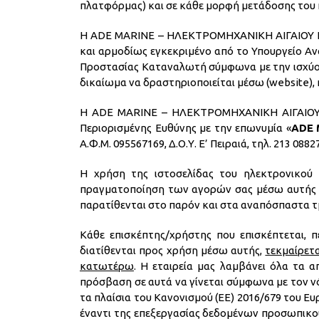
πλατφόρμας) και σε κάθε μορφή μετάδοσης του περ
Η ADE MARINE – ΗΛΕΚΤΡΟΜΗΧΑΝΙΚΗ ΑΙΓΑΙΟΥ Ε.Π
και αρμοδίως εγκεκριμένο από το Υπουργείο Α
Προστασίας Καταναλωτή σύμφωνα με την ισχύου
δικαίωμα να δραστηριοποιείται μέσω (website),
Η ADE MARINE – ΗΛΕΚΤΡΟΜΗΧΑΝΙΚΗ ΑΙΓΑΙΟΥ Ε.
Περιορισμένης Ευθύνης με την επωνυμία «
ADE
Α.Φ.Μ. 095567169, Δ.Ο.Υ. Ε’ Πειραιά, τηλ. 213 0882
Η χρήση της ιστοσελίδας του ηλεκτρονικού
πραγματοποίηση των αγορών σας μέσω αυτής κα
παρατίθενται στο παρόν και στα αναπόσπαστα τμή
Κάθε επισκέπτης/χρήστης που επισκέπτεται, π
διατίθενται προς χρήση μέσω αυτής,
τεκμαίρετ
κατωτέρω
. Η εταιρεία μας λαμβάνει όλα τα
πρόσβαση σε αυτά να γίνεται σύμφωνα με τον ν
τα πλαίσια του Κανονισμού (ΕΕ) 2016/679 του 
έναντι της επεξεργασίας δεδομένων προσωπικο