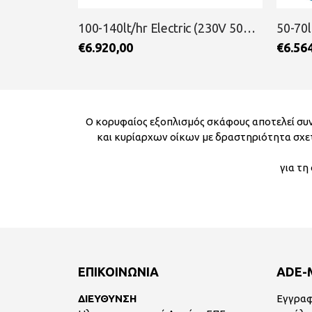
100-140lt/hr Electric (230V 50Hz) Pressure Supply Naked Unit High RAINMAN
50-70lt/hr Electric (230V 50Hz) Pressure Supply Naked Unit Compact RAINMAN
€
6.564,00
€
5.81
Ο κορυφαίος εξοπλισμός σκάφους αποτελεί συν
και κυρίαρχων οίκων με δραστηριότητα σχετ
για τη
ΕΠΙΚΟΙΝΩΝΙΑ
ADE-
ΔΙΕΥΘΥΝΣΗ
Εγγραφ