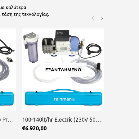
όμα καλύτερα
 τάση της τεχνολογίας.
ΕΞΑΝΤΛΗΜΈΝΟ
Ε
100-140lt/hr Electric (230V 50Hz) Pressure Supply Naked Unit High RAINMAN
50-70lt/hr Electric (230V 50Hz) Pressure Supply Naked Unit Compact RAINMAN
€
6.564,00
€
8.082,00