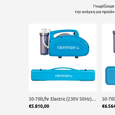
Γνωρίζουμε 
την ανάγκη για προϊόν
ΕΞΑΝΤΛΗΜΈΝΟ
50-70lt/hr Electric (230V 50Hz) Pressure Supply Unit Economy RAINMAN
50-70lt/hr Electric (230V 50Hz) Pressure Supply Unit Compact RAINMAN
€
6.564,00
€
6.35