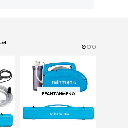
ών!
ΕΞΑΝΤΛΗΜΈΝΟ
Ε