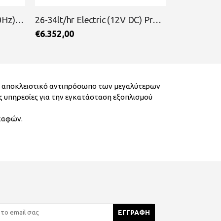
26-34lt/hr Electric (12V DC) Pressure Supply Unit Economy RAINMAN
Dometic Breathe Easy
Gelair Air 
€
890,00
€
45,00
ν αποκλειστικό αντιπρόσωπο των μεγαλύτερων
ς υπηρεσίες για την εγκατάσταση εξοπλισμού
σκαφών.