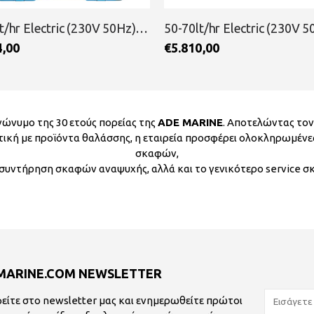
50-70lt/hr Electric (230V 50Hz) Pressure Supply Naked Unit Economy RAINMAN
0,00
€
6.352,00
ώνυμο της 30 ετούς πορείας της
ADE MARINE
. Αποτελώντας το
ική με προϊόντα θαλάσσης, η εταιρεία προσφέρει ολοκληρωμένε
σκαφών,
 συντήρηση σκαφών αναψυχής, αλλά και το γενικότερο service 
MARINE.COM NEWSLETTER
είτε στο newsletter μας και ενημερωθείτε πρώτοι