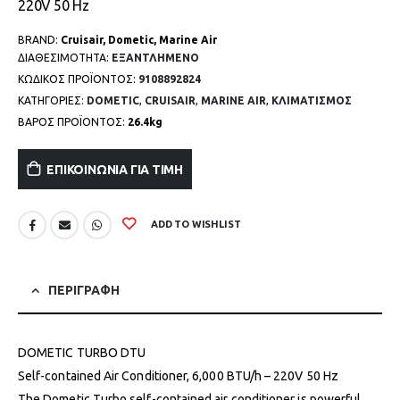
220V 50 Hz
BRAND:
Cruisair, Dometic, Marine Air
ΔΙΑΘΕΣΙΜΌΤΗΤΑ:
ΕΞΑΝΤΛΗΜΈΝΟ
ΚΩΔΙΚΌΣ ΠΡΟΪΌΝΤΟΣ:
9108892824
ΚΑΤΗΓΟΡΊΕΣ:
DOMETIC
,
CRUISAIR
,
MARINE AIR
,
ΚΛΙΜΑΤΙΣΜΟΣ
ΒΑΡΟΣ ΠΡΟΪΟΝΤΟΣ:
26.4kg
ΕΠΙΚΟΙΝΩΝΊΑ ΓΙΑ ΤΙΜΉ
ADD TO WISHLIST
ΠΕΡΙΓΡΑΦΉ
DOMETIC TURBO DTU
Self-contained Air Conditioner, 6,000 BTU/h – 220V 50 Hz
The Dometic Turbo self-contained air conditioner is powerful